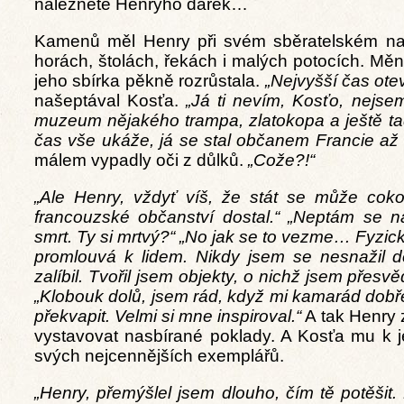
naleznete Henryho dárek…
Kamenů měl Henry při svém sběratelském nad
horách, štolách, řekách i malých potocích. Měni
jeho sbírka pěkně rozrůstala.
„Nejvyšší čas otev
našeptával Kosťa.
„Já ti nevím, Kosťo, nejsem 
muzeum nějakého trampa, zlatokopa a ještě t
čas vše ukáže, já se stal občanem Francie až 
málem vypadly oči z důlků.
„Cože?!“
„Ale Henry, vždyť víš, že stát se může coko
francouzské občanství dostal.“
„Neptám se na
smrt. Ty si mrtvý?“ „No jak se to vezme… Fyzick
promlouvá k lidem. Nikdy jsem se nesnažil d
zalíbil. Tvořil jsem objekty, o nichž jsem přesv
„Klobouk dolů, jsem rád, když mi kamarád dobře
překvapit. Velmi si mne inspiroval.“
A tak Henry z
vystavovat nasbírané poklady. A Kosťa mu k j
svých nejcennějších exemplářů.
„Henry, přemýšlel jsem dlouho, čím tě potěšit.