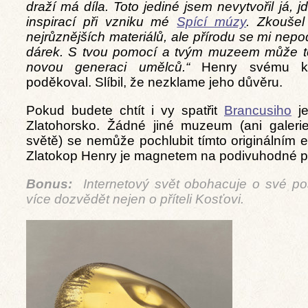
draží má díla. Toto jediné jsem nevytvořil já, 
inspirací při vzniku mé
Spící múzy
. Zkoušel
nejrůznějších materiálů, ale přírodu se mi nepo
dárek. S tvou pomocí a tvým muzeem může ten
novou generaci umělců.“
Henry svému ka
poděkoval. Slíbil, že nezklame jeho důvěru.
Pokud budete chtít i vy spatřit
Brancusiho
je
Zlatohorsko. Žádné jiné muzeum (ani galer
světě) se nemůže pochlubit tímto originálním
Zlatokop Henry je magnetem na podivuhodné p
Bonus:
Internetový svět obohacuje o své po
více dozvědět nejen o příteli Kosťovi.