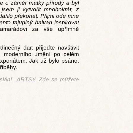
jde o záměr matky přírody a byl
 jsem ji vytvořit mnohokrát, z
dařilo překonat. Přijmi ode mne
to tajuplný balvan inspirovat
marádovi za vše upřímně
dinečný dar, přijeďte navštívit
ie moderního umění po celém
 exponátem. Jak už bylo psáno,
říběhy.
slání
ARTSY
. Zde se můžete