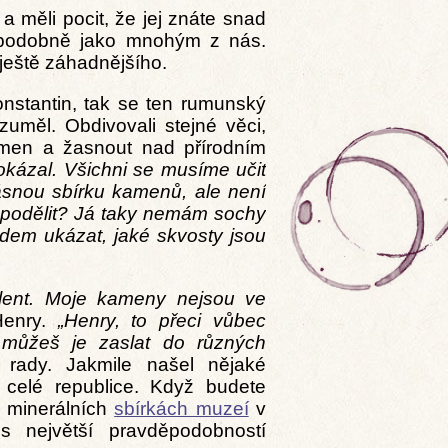
a měli pocit, že jej znáte snad
, podobně jako mnohým z nás.
ještě záhadnějšího.
onstantin, tak se ten rumunský
uměl. Obdivovali stejné věci,
ámen a žasnout nad přírodním
okázal. Všichni se musíme učit
rásnou sbírku kamenů, ale není
epodělit? Já taky nemám sochy
idem ukázat, jaké skvosty jsou
lent. Moje kameny nejsou ve
Henry.
„Henry, to přeci vůbec
můžeš je zaslat do různých
ady. Jakmile našel nějaké
 celé republice. Když budete
 minerálních
sbírkách muzeí
v
 největší pravděpodobností