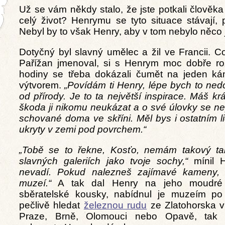
Už se vám někdy stalo, že jste potkali člověka 
celý život? Henrymu se tyto situace stávají
Nebyl by to však Henry, aby v tom nebylo něco 
Dotyčný byl slavný umělec a žil ve Francii. C
Pařížan jmenoval, si s Henrym moc dobře roz
hodiny se třeba dokázali čumět na jeden k
výtvorem.
„Povídám ti Henry, lépe bych to ned
od přírody. Je to ta největší inspirace. Máš k
škoda ji nikomu neukázat a o své úlovky se n
schované doma ve skříni. Měl bys i ostatním l
ukryty v zemi pod povrchem.“
„Tobě se to řekne, Kosťo, nemám takový ta
slavných galeriích jako tvoje sochy,“
mínil 
nevadí. Pokud nalezneš zajímavé kameny, 
muzeí.“
A tak dal Henry na jeho moudré r
sběratelské kousky, nabídnul je muzeím po
pečlivě hledat
železnou rudu
ze Zlatohorska v
Praze, Brně, Olomouci nebo Opavě, tak s