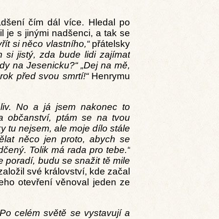
šení čím dál více. Hledal po
l je s jinými nadšenci, a tak se
řít si něco vlastního,“
přátelsky
si jistý, zda bude lidi zajímat
ady na Jesenicku?“
„Dej na mě,
rok před svou smrtí!“
Henrymu
liv. No a já jsem nakonec to
 občanství, ptám se na tvou
y tu nejsem, ale moje dílo stále
ělat něco jen proto, abych se
ědčený. Tolik má rada pro tebe.“
 poradí, budu se snažit tě mile
aložil své království, kde začal
eho otevření věnoval jeden ze
 Po celém světě se vystavují a