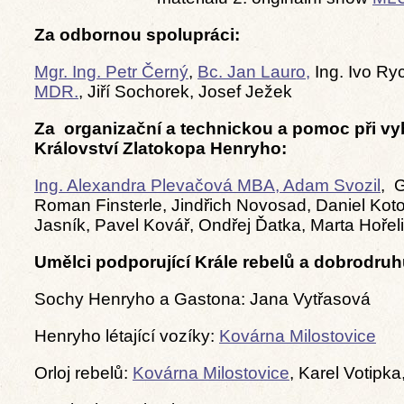
Za odbornou spolupráci:
Mgr. Ing. Petr Černý
,
Bc. Jan Lauro,
Ing. Ivo Ry
MDR.
, Jiří Sochorek, Josef Ježek
Za organizační a technickou a pomoc při v
Království Zlatokopa Henryho:
Ing. Alexandra Plevačová MBA, Adam Svozil
, 
Roman Finsterle, Jindřich Novosad, Daniel Koto
Jasník, Pavel Kovář, Ondřej Ďatka, Marta Hořel
Umělci podporující Krále rebelů a dobrodru
Sochy Henryho a Gastona: Jana Vytřasová
Henryho létající vozíky:
Kovárna Milostovice
Orloj rebelů:
Kovárna Milostovice
, Karel Votipka