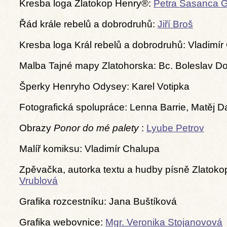
Kresba loga Zlatokop Henry®:
Petra Sasanca 
Řád krále rebelů a dobrodruhů:
Jiří Broš
Kresba loga Král rebelů a dobrodruhů: Vladimír
Malba Tajné mapy Zlatohorska: Bc. Boleslav D
Šperky Henryho Odysey: Karel Votipka
Fotografická spolupráce: Lenna Barrie, Matěj 
Obrazy
Ponor do mé palety
:
Lyube Petrov
Malíř komiksu: Vladimír Chalupa
Zpěvačka, autorka textu a hudby písně Zlatok
Vrublová
Grafika rozcestníku: Jana Buštíková
Grafika webovnice:
Mgr. Veronika Stojanovová