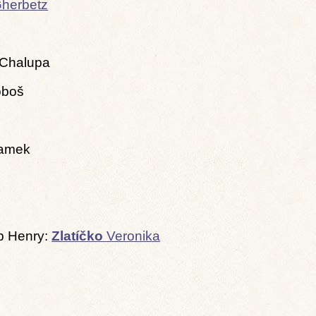
Gherbetz
 Chalupa
oboš
Damek
op Henry:
Zlatíčko
Veronika