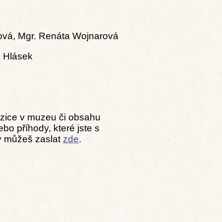
ová, Mgr. Renáta Wojnarová
l Hlásek
pozice v muzeu či obsahu
o příhody, které jste s
ky můžeš zaslat
zde
.