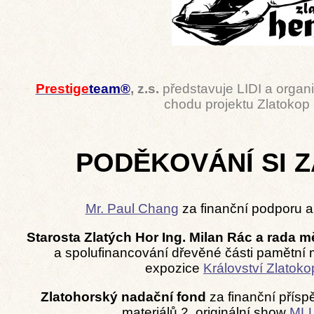
Prestige
team®
, z.s.
představuje LIDI a organi
chodu projektu Zlatokop
PODĚKOVÁNÍ SI Z
Mr. Paul Chang
za finanční podporu a
Starosta Zlatých Hor Ing. Milan Rác a rada m
a spolufinancování dřevěné části pamětní mí
expozice
Království Zlatok
Zlatohorský nadační fond
za finanční přís
materiálů 2. originální show
ML