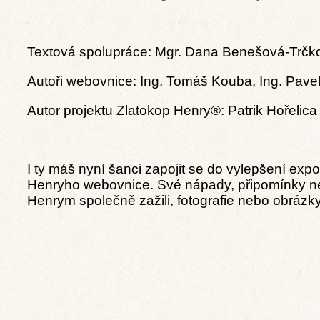
Textová spolupráce: Mgr. Dana Benešová-Trčk
Autoři webovnice: Ing. Tomáš Kouba, Ing. Pave
Autor projektu Zlatokop Henry®: Patrik Hořelica
I ty máš nyní šanci zapojit se do vylepšení ex
Henryho webovnice. Své nápady, připomínky neb
Henrym společně zažili, fotografie nebo obráz