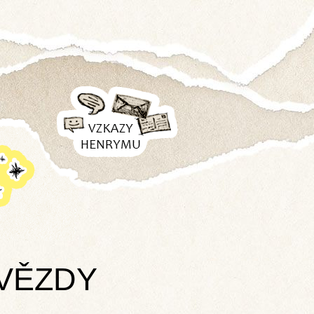
VZKAZY
HENRYMU
VĚZDY