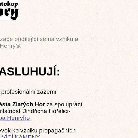
zace podílející se na vzniku a
 Henry®.
ASLUHUJÍ:
 profesionální zázemí
ěsta Zlatých Hor
za spolupráci
stnosti Jindřicha Hořelici-
opa Henryho
pěvek ke vzniku propagačních
UVÍCÍ KAMENY