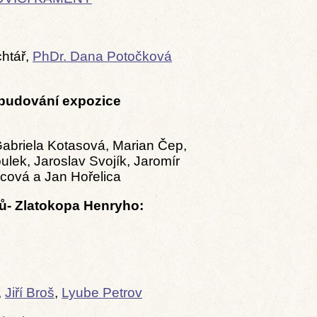
chtář,
PhDr. Dana Potočková
ybudování expozice
Gabriela Kotasová, Marian Čep,
ulek, Jaroslav Svojík, Jaromír
icová a Jan Hořelica
hů- Zlatokopa Henryho:
,
Jiří Broš
,
Lyube Petrov